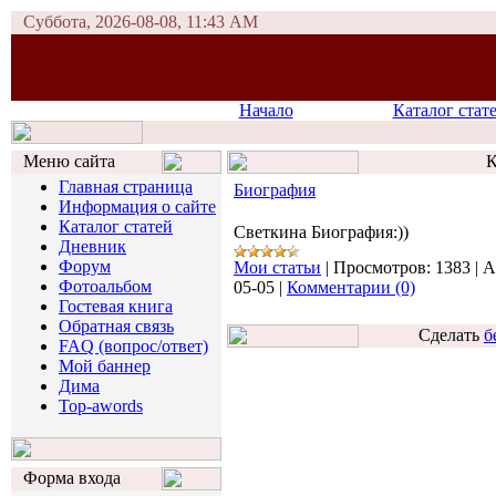
Суббота, 2026-08-08, 11:43 AM
Начало
Каталог стат
Меню сайта
К
Главная страница
Биография
Информация о сайте
Каталог статей
Светкина Биография:))
Дневник
Форум
Мои статьи
|
Просмотров:
1383
|
A
Фотоальбом
05-05
|
Комментарии (0)
Гостевая книга
Обратная связь
Сделать
б
FAQ (вопрос/ответ)
Мой баннер
Дима
Top-awords
Форма входа