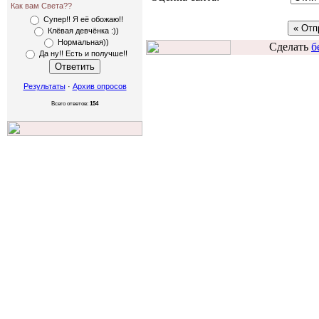
Как вам Света??
Супер!! Я её обожаю!!
Клёвая девчёнка :))
Нормальная))
Сделать
б
Да ну!! Есть и получше!!
Результаты
·
Архив опросов
Всего ответов:
154